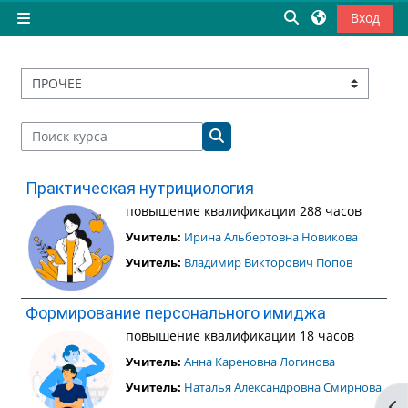
Перейти к основному содержанию
Изменить данны
Вход
Боковая панель
Категории курсов
Поиск курса
Поиск курса
Практическая нутрициология
повышение квалификации 288 часов
Учитель:
Ирина Альбертовна Новикова
Учитель:
Владимир Викторович Попов
Формирование персонального имиджа
повышение квалификации 18 часов
Учитель:
Анна Кареновна Логинова
Учитель:
Наталья Александровна Смирнова
От