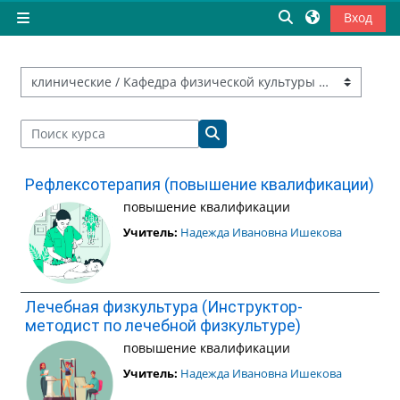
Перейти к основному содержанию
Изменить данны
Вход
Боковая панель
Категории курсов
Поиск курса
Поиск курса
Рефлексотерапия (повышение квалификации)
повышение квалификации
Учитель:
Надежда Ивановна Ишекова
Лечебная физкультура (Инструктор-
методист по лечебной физкультуре)
повышение квалификации
Учитель:
Надежда Ивановна Ишекова