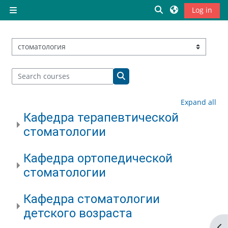
Skip to main content
Toggle search inp
Log in
Side panel
Course categories
Search courses
Search courses
Expand all
Кафедра терапевтической
стоматологии
Кафедра ортопедической
стоматологии
Кафедра стоматологии
детского возраста
Op