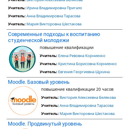
Учитель:
Ирина Владимировна Пригало
Учитель:
Анна Владимировна Тарасова
Учитель:
Мария Викторовна Шестакова
Современные подходы к воспитанию
студенческой молодежи
повышение квалификации
Учитель:
Елена Ревовна Корниенко
Учитель:
Кристина Борисовна Корниенко
Учитель:
Евгения Георгиевна Щукина
Moodle. Базовый уровень
повышение квалификации 20 часов
Учитель:
Виктория Алексеевна Белякова
Учитель:
Анна Владимировна Тарасова
Учитель:
Мария Викторовна Шестакова
Moodle. Продвинутый уровень